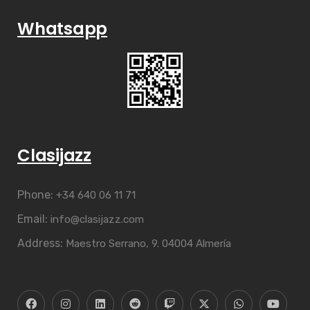
Whatsapp
Clasijazz
Phone:
+34 640 06 11 71
Email:
info@clasijazz.com
Address:
Maestro Serrano, 9. 04004 Almería