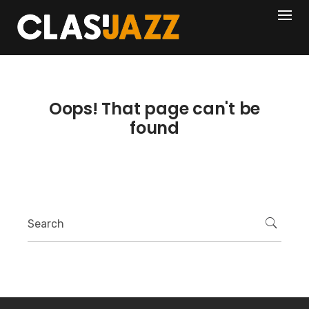
Skip
404
to
content
Oops! That page can't be
found