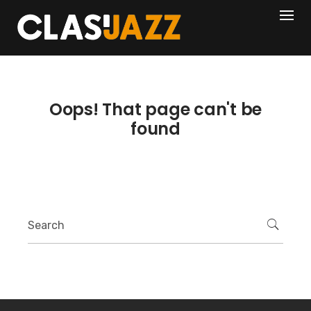
Skip
404
to
content
Oops! That page can't be
found