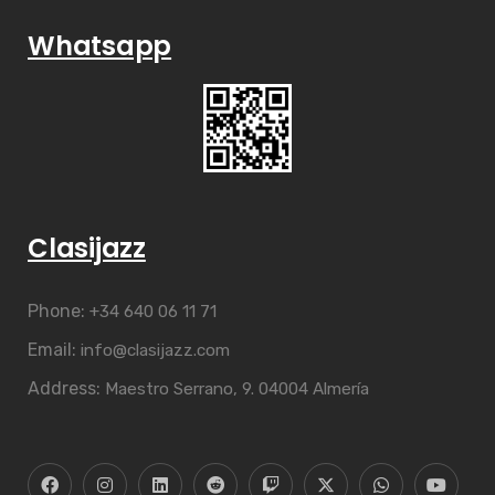
Whatsapp
Clasijazz
Phone:
+34 640 06 11 71
Email:
info@clasijazz.com
Address:
Maestro Serrano, 9. 04004 Almería