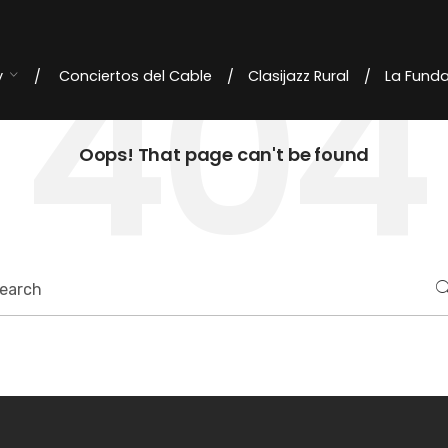
404
y
Conciertos del Cable
Clasijazz Rural
La Fund
Oops! That page can't be found