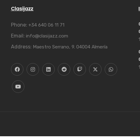
Clasijazz
Phone:
+34 640 06 11 71
Email:
info@clasijazz.com
Address:
Maestro Serrano, 9. 04004 Almería