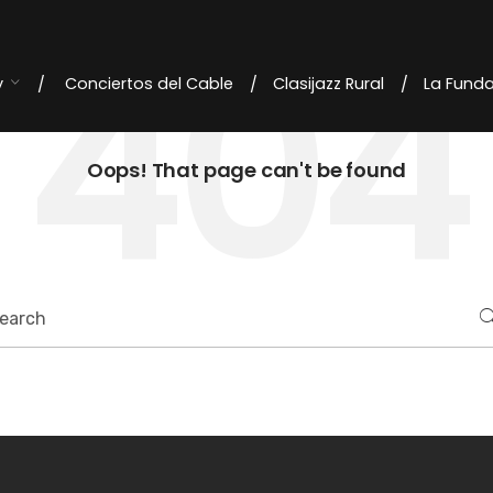
404
y
Conciertos del Cable
Clasijazz Rural
La Fund
Oops! That page can't be found