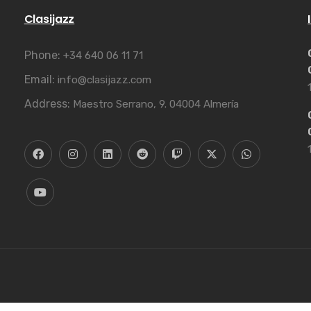
Clasijazz
Phone:
+34 640 06 11 71
Email:
info@clasijazz.com
Address:
Maestro Serrano, 9. 04004 Almería