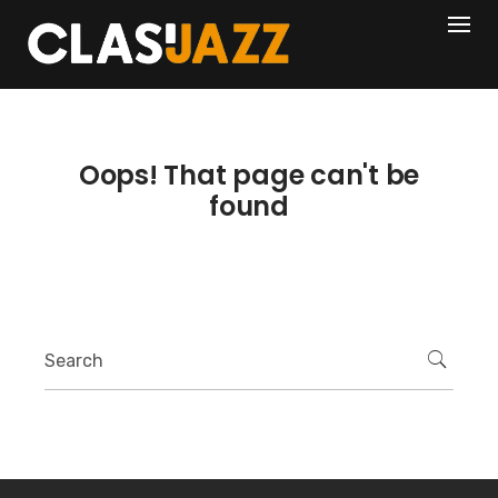
Skip
404
to
content
Oops! That page can't be
found