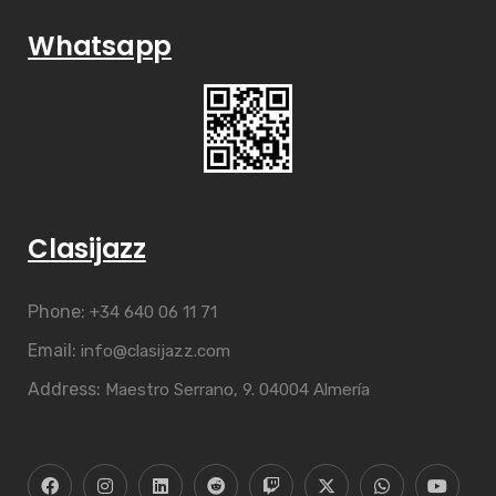
Whatsapp
Clasijazz
Phone:
+34 640 06 11 71
Email:
info@clasijazz.com
Address:
Maestro Serrano, 9. 04004 Almería