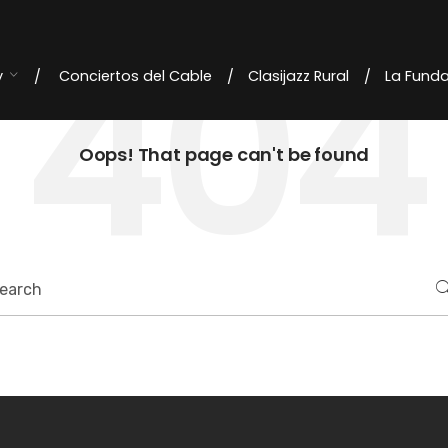
404
y
Conciertos del Cable
Clasijazz Rural
La Fund
Oops! That page can't be found