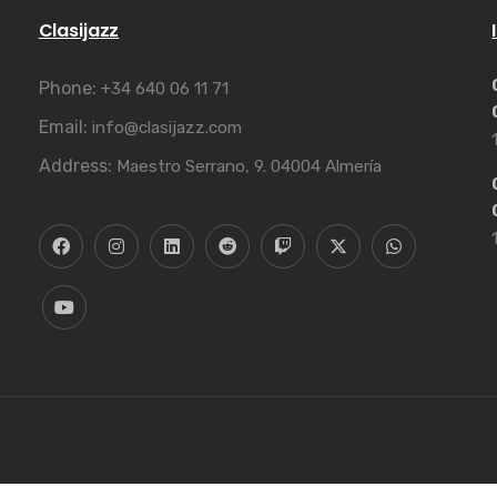
Clasijazz
Phone:
+34 640 06 11 71
Email:
info@clasijazz.com
Address:
Maestro Serrano, 9. 04004 Almería