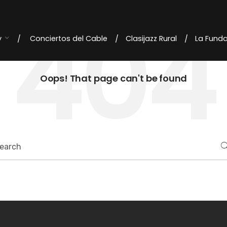
404
y
Conciertos del Cable
Clasijazz Rural
La Fund
Oops! That page can't be found