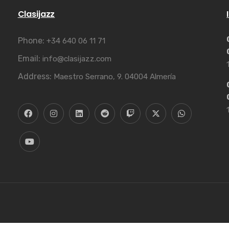
Clasijazz
Phone:
+34 640 06 11 71
Email:
info@clasijazz.com
Address:
Maestro Serrano, 9. 04004 Almería