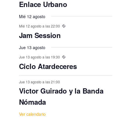
o
o
o
o
o
o
o
Enlace Urbano
,
t
,
,
,
,
,
s
s
s
s
s
s
s
o
Mié 12 agosto
,
,
,
,
,
,
,
s
Mié 12 agosto a las 22:00
Jam Session
Jue 13 agosto
Jue 13 agosto a las 19:30
Ciclo Atardeceres
Jue 13 agosto a las 21:00
Victor Guirado y la Banda
Nómada
Ver calendario