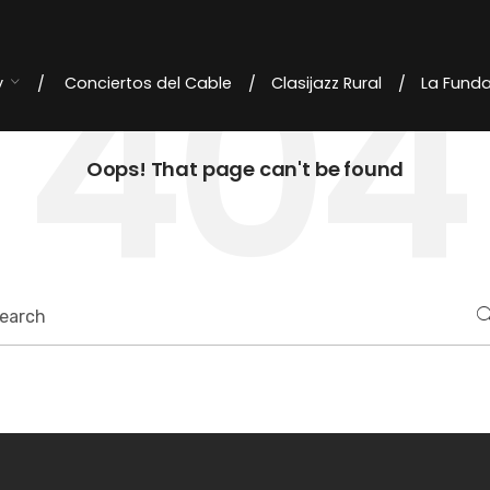
404
y
Conciertos del Cable
Clasijazz Rural
La Fund
Oops! That page can't be found