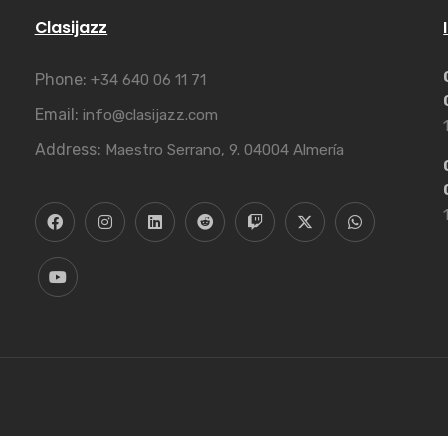
Clasijazz
Phone:
+34 640 06 11 71
Email:
info@clasijazz.com
Address:
Maestro Serrano, 9. 04004 Almería