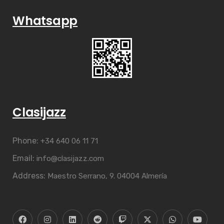
Whatsapp
Clasijazz
Phone:
+34 640 06 11 71
Email:
info@clasijazz.com
Address:
Maestro Serrano, 9. 04004 Almería