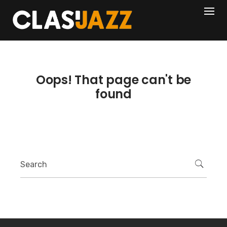
Skip
404
to
content
Oops! That page can't be
found