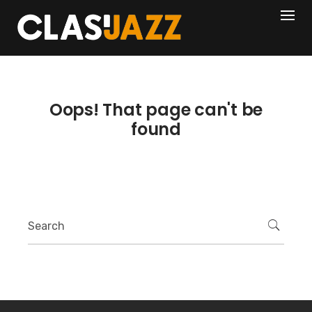
Skip
404
to
content
Oops! That page can't be
found