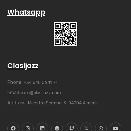
Whatsapp
Clasijazz
Phone:
+34 640 06 11 71
Email:
info@clasijazz.com
Address:
Maestro Serrano, 9. 04004 Almería