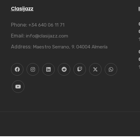
Clasijazz
Phone:
+34 640 06 11 71
Email:
info@clasijazz.com
Address:
Maestro Serrano, 9. 04004 Almería