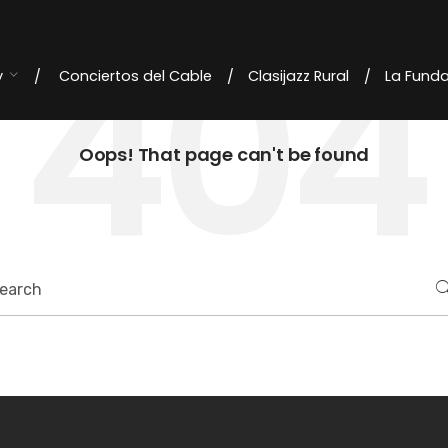
404
y
Conciertos del Cable
Clasijazz Rural
La Fund
Oops! That page can't be found