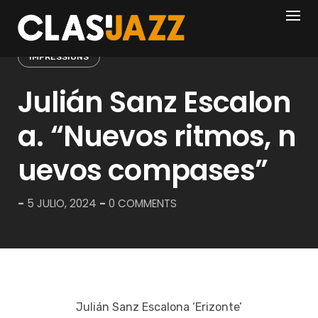
Skip
to
content
IMPRESSIONS
Julián Sanz Escalon
a. “Nuevos ritmos, n
uevos compases”
-
5 JULIO, 2024
-
0 COMMENTS
Julián Sanz Escalona ‘Erizonte’