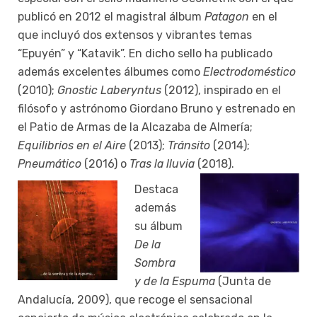
publicó en 2012 el magistral álbum
Patagon
en el
que incluyó dos extensos y vibrantes temas
“Epuyén” y “Katavik”. En dicho sello ha publicado
además excelentes álbumes como
Electrodoméstico
(2010);
Gnostic Laberyntus
(2012), inspirado en el
filósofo y astrónomo Giordano Bruno y estrenado en
el Patio de Armas de la Alcazaba de Almería;
Equilibrios en el Aire
(2013);
Tránsito
(2014);
Pneumático
(2016) o
Tras la lluvia
(2018).
Destaca
además
su álbum
De la
Sombra
y de la Espuma
(Junta de
Andalucía, 2009), que recoge el sensacional