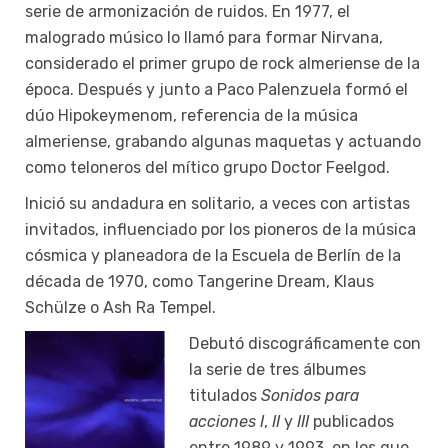
serie de armonización de ruidos. En 1977, el
malogrado músico lo llamó para formar Nirvana,
considerado el primer grupo de rock almeriense de la
época. Después y junto a Paco Palenzuela formó el
dúo Hipokeymenom, referencia de la música
almeriense, grabando algunas maquetas y actuando
como teloneros del mítico grupo Doctor Feelgod.
Inició su andadura en solitario, a veces con artistas
invitados, influenciado por los pioneros de la música
cósmica y planeadora de la Escuela de Berlín de la
década de 1970, como Tangerine Dream, Klaus
Schülze o Ash Ra Tempel.
Debutó discográficamente con
la serie de tres álbumes
titulados
Sonidos para
acciones I
,
II
y
III
publicados
entre 1989 y 1993, en los que