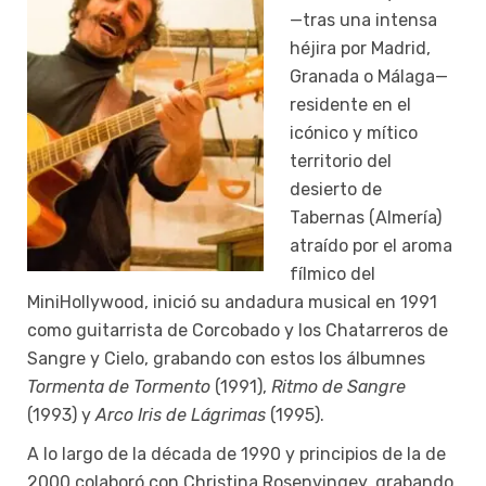
—tras una intensa
héjira por Madrid,
Granada o Málaga—
residente en el
icónico y mítico
territorio del
desierto de
Tabernas (Almería)
atraído por el aroma
fílmico del
MiniHollywood, inició su andadura musical en 1991
como guitarrista de Corcobado y los Chatarreros de
Sangre y Cielo, grabando con estos los álbumnes
Tormenta de Tormento
(1991),
Ritmo de Sangre
(1993) y
Arco Iris de Lágrimas
(1995).
A lo largo de la década de 1990 y principios de la de
2000 colaboró con Christina Rosenvingey, grabando