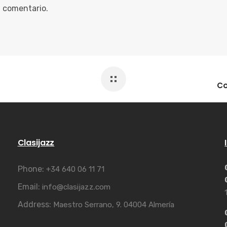
n comentario.
Clasijazz
Phone:
+34 640 06 11 71
Email:
info@clasijazz.com
Address:
Maestro Serrano, 9. 04004 Almería