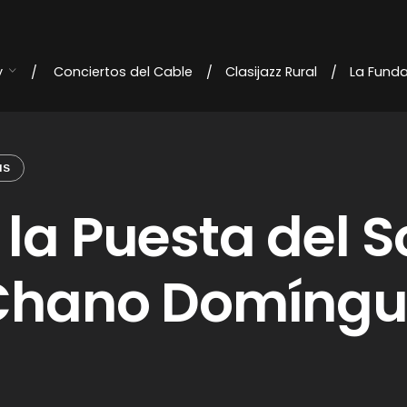
y
Conciertos del Cable
Clasijazz Rural
La Fund
NS
la Puesta del S
y Chano Domíng