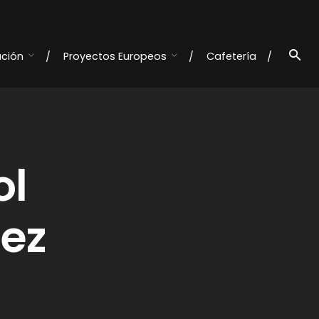
ación
Proyectos Europeos
Cafetería
ol
uez