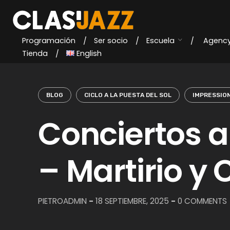
Skip
to
content
Programación
Ser socio
Escuela
Agenc
Tienda
English
BLOG
CICLO A LA PUESTA DEL SOL
IMPRESSIO
Conciertos a 
– Martirio 
PIETROADMIN
-
18 SEPTIEMBRE, 2025
-
0 COMMENTS