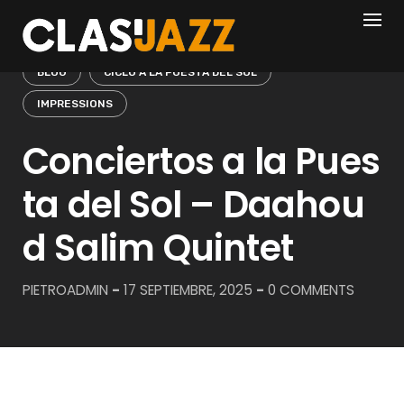
Skip
to
content
BLOG
CICLO A LA PUESTA DEL SOL
IMPRESSIONS
Conciertos a la Pues
ta del Sol – Daahou
d Salim Quintet
PIETROADMIN
-
17 SEPTIEMBRE, 2025
-
0 COMMENTS