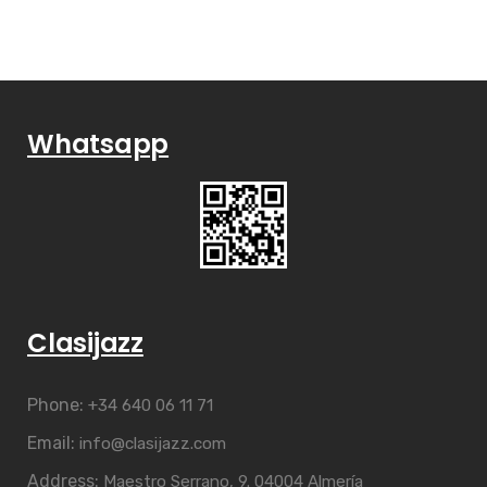
Whatsapp
Clasijazz
Phone:
+34 640 06 11 71
Email:
info@clasijazz.com
Address:
Maestro Serrano, 9. 04004 Almería