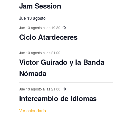
s
s
s
s
s
n
o
o
o
o
o
o
o
Jam Session
,
t
,
,
,
,
,
,
s
s
s
s
s
s
o
Jue 13 agosto
,
,
,
,
,
,
s
Jue 13 agosto a las 19:30
Ciclo Atardeceres
Jue 13 agosto a las 21:00
Victor Guirado y la Banda
Nómada
Jue 13 agosto a las 21:00
Intercambio de Idiomas
Ver calendario