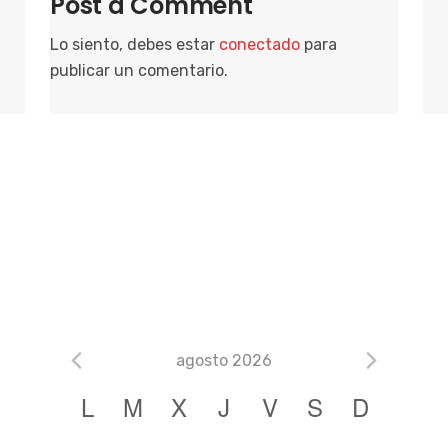
Post a Comment
Lo siento, debes estar
conectado
para
publicar un comentario.
agosto 2026
C
L
M
X
J
V
S
D
a