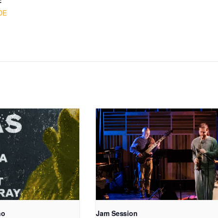
:
DE
no
Jam Session