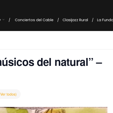
y
Conciertos del Cable
Clasijazz Rural
La Fund
úsicos del natural” –
(Ver todos)