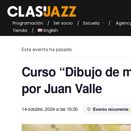
Skip
to
content
Programación
Ser socio
Escuela
Agenc
« Todos los Eventos
Tienda
English
Este evento ha pasado.
Curso “Dibujo de m
por Juan Valle
14 octubre, 2024 a las 19:30
Evento recurrente