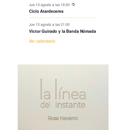
e
Jue 13 agosto a las 19:30
Ciclo Atardeceres
E
Jue 13 agosto a las 21:00
v
Victor Guirado y la Banda Nómada
Ver calendario
e
n
t
o
s