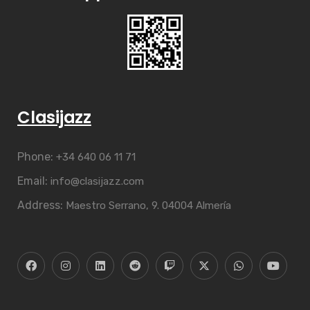
Clasijazz
Phone:
+34 640 06 11 71
Email:
info@clasijazz.com
Address:
Maestro Serrano, 9. 04004 Almería