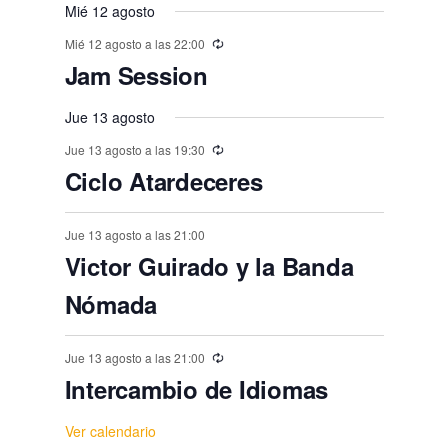
,
,
,
,
s
s
,
s
s
s
o
o
Mié 12 agosto
o
o
o
o
o
e
t
t
t
t
t
t
t
,
,
,
,
,
,
s
Mié 12 agosto a las 22:00
s
s
s
s
s
n
o
o
o
o
o
o
o
Jam Session
,
t
,
,
,
,
,
,
s
s
s
s
s
s
o
Jue 13 agosto
,
,
,
,
,
,
s
Jue 13 agosto a las 19:30
Ciclo Atardeceres
Jue 13 agosto a las 21:00
Victor Guirado y la Banda
Nómada
Jue 13 agosto a las 21:00
Intercambio de Idiomas
Ver calendario