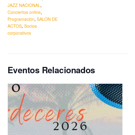
JAZZ NACIONAL
,
Conciertos online
,
Programación
,
SALON DE
ACTOS
,
Socios
corporativos
Eventos Relacionados