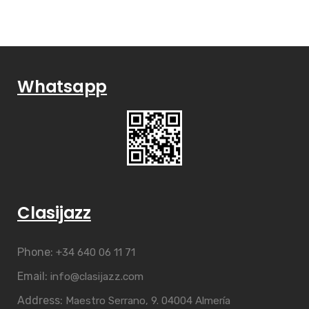
Whatsapp
Clasijazz
Phone:
+34 640 06 11 71
Email:
info@clasijazz.com
Address:
Maestro Serrano, 9. 04004 Almería