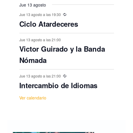
s
s
s
s
s
o
Jue 13 agosto
,
,
,
,
,
,
s
Jue 13 agosto a las 19:30
Ciclo Atardeceres
Jue 13 agosto a las 21:00
Victor Guirado y la Banda
Nómada
Jue 13 agosto a las 21:00
Intercambio de Idiomas
Ver calendario