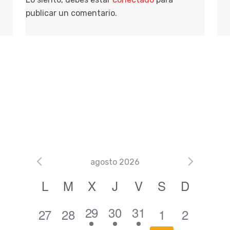
publicar un comentario.
agosto 2026
C
L
M
X
J
V
S
D
a
1
2
2
29
30
31
0
0
0
0
27
28
1
2
l