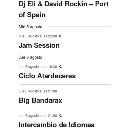
e
e
e
e
e
e
E
,
s
,
,
s
s
s
Dj Eli & David Rockin – Port
o
o
o
o
o
o
o
t
t
t
t
t
t
t
n
v
n
n
n
n
n
n
,
,
,
,
,
s
s
s
of Spain
s
s
s
o
o
o
o
o
o
o
e
t
t
t
t
t
t
t
,
,
,
,
,
,
,
s
s
s
s
s
s
Mié 5 agosto
n
o
o
o
o
o
o
o
,
t
Mié 5 agosto a las 22:00
,
,
,
,
,
,
s
s
s
s
s
s
Jam Session
o
,
,
,
,
,
,
s
Jue 6 agosto
Jue 6 agosto a las 19:30
Ciclo Atardeceres
Jue 6 agosto a las 21:00
Big Bandarax
Jue 6 agosto a las 21:00
Intercambio de Idiomas