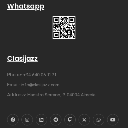
Whatsapp
Clasijazz
Phone:
+34 640 06 11 71
Email:
info@clasijazz.com
Address:
Maestro Serrano, 9. 04004 Almería