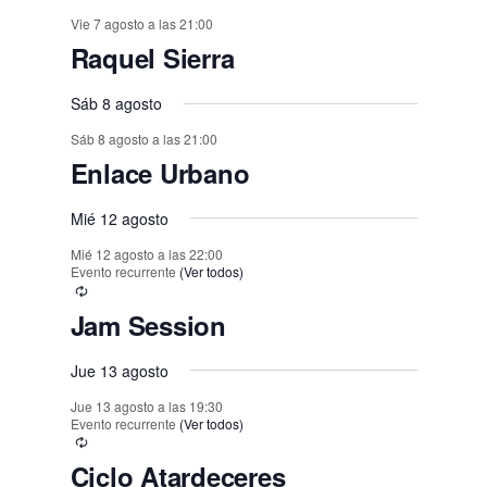
,
v
v
s
s
s
v
v
v
v
v
o
o
o
o
e
o
o
o
t
t
t
t
t
t
t
n
n
Vie 7 agosto a las 21:00
n
n
n
n
n
,
,
e
e
,
,
,
e
e
e
e
e
E
,
s
,
,
s
s
s
Raquel Sierra
o
o
o
o
o
o
o
t
t
t
t
t
t
t
n
n
v
n
n
n
n
n
,
,
,
,
,
s
s
,
s
s
s
o
o
Sáb 8 agosto
o
o
o
o
o
e
t
t
t
t
t
t
t
,
,
,
,
,
,
s
Sáb 8 agosto a las 21:00
s
s
s
s
s
n
o
o
o
o
o
o
o
Enlace Urbano
,
t
,
,
,
,
,
,
s
s
s
s
s
s
o
Mié 12 agosto
,
,
,
,
,
,
s
Mié 12 agosto a las 22:00
Evento recurrente
(Ver todos)
Jam Session
Jue 13 agosto
Jue 13 agosto a las 19:30
Evento recurrente
(Ver todos)
Ciclo Atardeceres