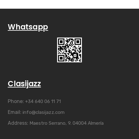
Whatsapp
Clasijazz
Phone:
+34 640 06 11 71
Email:
info@clasijazz.com
Address:
Maestro Serrano, 9. 04004 Almería