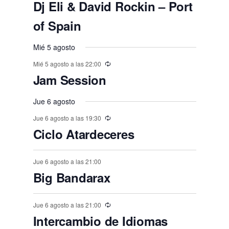
e
e
e
e
e
e
E
,
s
,
,
s
s
s
Dj Eli & David Rockin – Port
o
o
o
o
o
o
o
t
t
t
t
t
t
t
n
v
n
n
n
n
n
n
,
,
,
,
,
s
s
s
of Spain
s
s
s
o
o
o
o
o
o
o
e
t
t
t
t
t
t
t
,
,
,
,
,
,
,
s
s
s
s
s
s
Mié 5 agosto
n
o
o
o
o
o
o
o
,
t
Mié 5 agosto a las 22:00
,
,
,
,
,
,
s
s
s
s
s
s
Jam Session
o
,
,
,
,
,
,
s
Jue 6 agosto
Jue 6 agosto a las 19:30
Ciclo Atardeceres
Jue 6 agosto a las 21:00
Big Bandarax
Jue 6 agosto a las 21:00
Intercambio de Idiomas