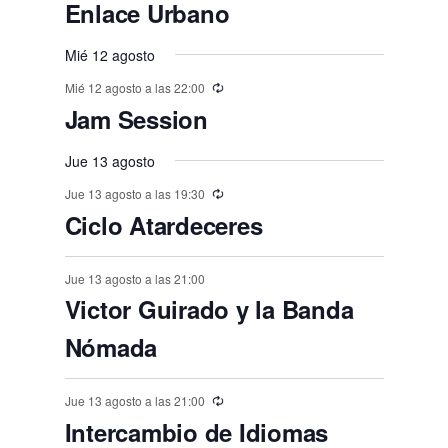
e
e
e
e
e
E
,
s
,
,
s
s
s
Enlace Urbano
o
o
o
o
o
o
o
t
t
t
t
t
t
t
n
n
v
n
n
n
n
n
,
,
,
,
,
s
s
,
s
s
s
o
o
Mié 12 agosto
o
o
o
o
o
e
t
t
t
t
t
t
t
,
,
,
,
,
,
s
Mié 12 agosto a las 22:00
s
s
s
s
s
n
o
o
o
o
o
o
o
Jam Session
,
t
,
,
,
,
,
,
s
s
s
s
s
s
o
Jue 13 agosto
,
,
,
,
,
,
s
Jue 13 agosto a las 19:30
Ciclo Atardeceres
Jue 13 agosto a las 21:00
Victor Guirado y la Banda
Nómada
Jue 13 agosto a las 21:00
Intercambio de Idiomas