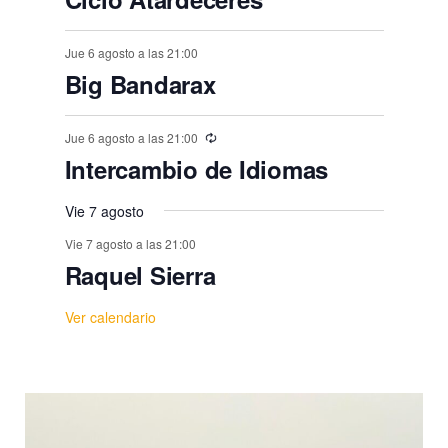
,
t
,
,
,
,
,
s
s
s
s
s
s
s
o
,
Jue 6 agosto a las 21:00
,
,
,
,
,
,
s
Big Bandarax
Jue 6 agosto a las 21:00
Intercambio de Idiomas
Vie 7 agosto
Vie 7 agosto a las 21:00
Raquel Sierra
Ver calendario