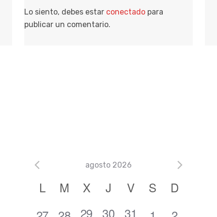
Lo siento, debes estar
conectado
para
publicar un comentario.
agosto 2026
C
L
M
X
J
V
S
D
a
1
2
2
29
30
31
0
0
0
0
27
28
1
2