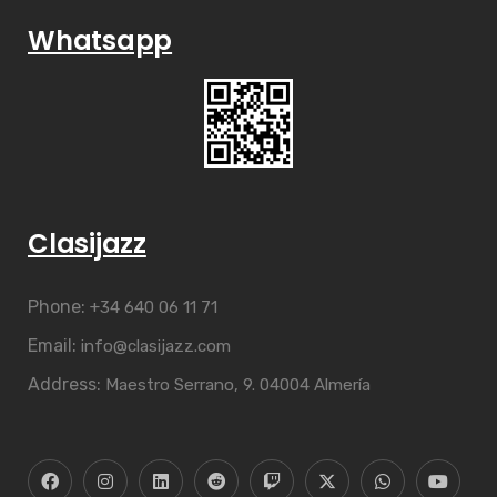
Whatsapp
Clasijazz
Phone:
+34 640 06 11 71
Email:
info@clasijazz.com
Address:
Maestro Serrano, 9. 04004 Almería