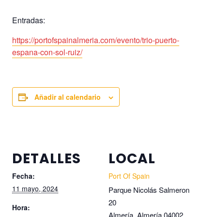
Entradas:
https://portofspainalmeria.com/evento/trio-puerto-
espana-con-sol-ruiz/
Añadir al calendario
DETALLES
LOCAL
Fecha:
Port Of Spain
11 mayo, 2024
Parque Nicolás Salmeron
20
Hora:
Almería
,
Almería
04002