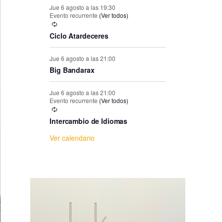
e
Jue 6 agosto a las 19:30
Evento recurrente
(Ver todos)
E
Ciclo Atardeceres
v
Jue 6 agosto a las 21:00
Big Bandarax
e
Jue 6 agosto a las 21:00
n
Evento recurrente
(Ver todos)
Intercambio de Idiomas
t
Ver calendario
o
s