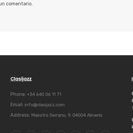
 un comentario.
Clasijazz
Phone:
+34 640 06 11 71
Email:
info@clasijazz.com
Address:
Maestro Serrano, 9. 04004 Almería