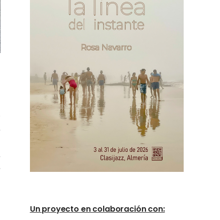
s
n
s
e
,
Un proyecto en colaboración con: