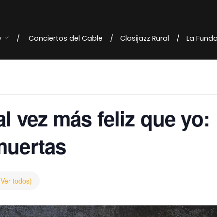
y
Conciertos del Cable
Clasijazz Rural
La Fund
al vez más feliz que yo:
muertas
(Ver todos)