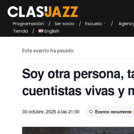
Skip
to
content
Programación
Ser socio
Escuela
Agenc
« Todos los Eventos
Tienda
English
Este evento ha pasado.
Soy otra persona, t
cuentistas vivas y 
30 octubre, 2025 a las 21:00
Evento recurrente