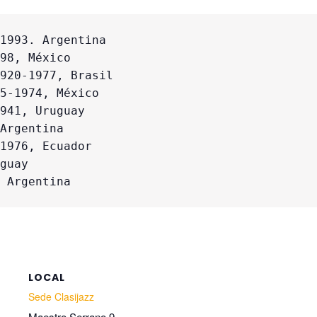
1993. Argentina

98, México

920-1977, Brasil

5-1974, México

941, Uruguay

Argentina

1976, Ecuador

guay

 Argentina
LOCAL
Sede Clasijazz
Maestro Serrano 9