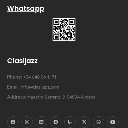
Whatsapp
Clasijazz
Phone:
+34 640 06 11 71
Email:
info@clasijazz.com
Address:
Maestro Serrano, 9. 04004 Almería