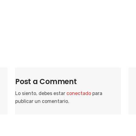
i
o
n
a
r
f
e
c
h
a
Post a Comment
.
Lo siento, debes estar
conectado
para
publicar un comentario.