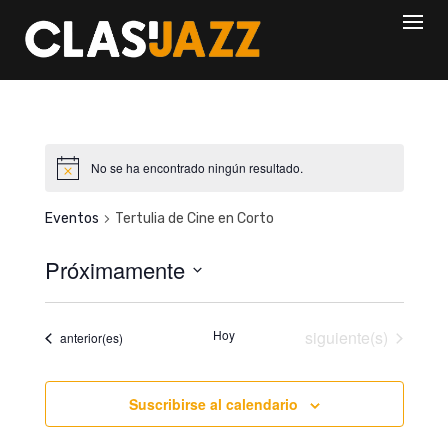
Skip
to
content
No se ha encontrado ningún resultado.
Eventos
Tertulia de Cine en Corto
Próximamente
S
e
Eventos
Hoy
siguiente(s)
Eventos
anterior(es)
l
e
c
Suscribirse al calendario
c