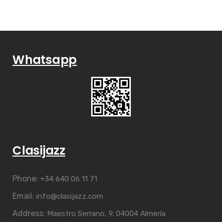
Whatsapp
Clasijazz
Phone:
+34 640 06 11 71
Email:
info@clasijazz.com
Address:
Maestro Serrano, 9. 04004 Almería