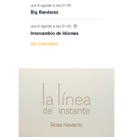
e
Jue 6 agosto a las 21:00
Big Bandarax
E
Jue 6 agosto a las 21:00
v
Intercambio de Idiomas
Ver calendario
e
n
t
o
s