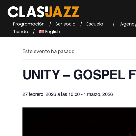
Skip
to
content
Programación
Ser socio
Escuela
Agenc
« Todos los Eventos
Tienda
English
Este evento ha pasado.
UNITY – GOSPEL 
27 febrero, 2026 a las 10:00
-
1 marzo, 2026