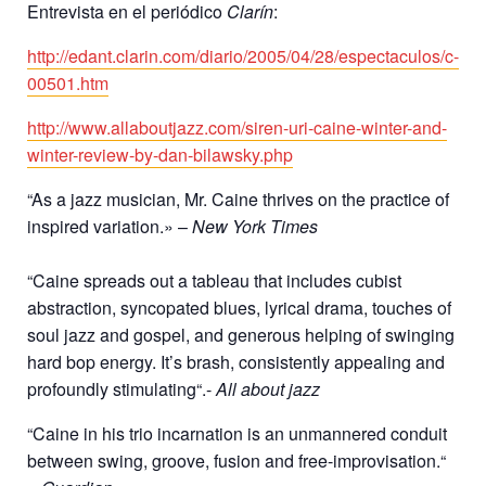
Entrevista en el periódico
Clarín
:
http://edant.clarin.com/diario/2005/04/28/espectaculos/c-
00501.htm
http://www.allaboutjazz.com/siren-uri-caine-winter-and-
winter-review-by-dan-bilawsky.php
“As a jazz musician, Mr. Caine thrives on the practice of
inspired variation.» –
New York Times
“Caine spreads out a tableau that includes cubist
abstraction, syncopated blues, lyrical drama, touches of
soul jazz and gospel, and generous helping of swinging
hard bop energy. It’s brash, consistently appealing and
profoundly stimulating“.-
All about jazz
“Caine in his trio incarnation is an unmannered conduit
between swing, groove, fusion and free-improvisation.“