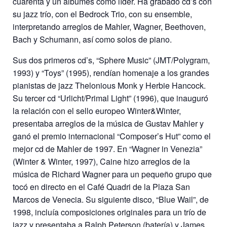
cuarenta y un álbumes como líder. Ha grabado cd’s con
su jazz trío, con el Bedrock Trio, con su ensemble,
interpretando arreglos de Mahler, Wagner, Beethoven,
Bach y Schumann, así como solos de piano.
Sus dos primeros cd’s, “Sphere Music” (JMT/Polygram,
1993) y “Toys” (1995), rendían homenaje a los grandes
pianistas de jazz Thelonious Monk y Herbie Hancock.
Su tercer cd “Urlicht/Primal Light” (1996), que inauguró
la relación con el sello europeo Winter&Winter,
presentaba arreglos de la música de Gustav Mahler y
ganó el premio internacional “Composer’s Hut” como el
mejor cd de Mahler de 1997. En “Wagner in Venezia”
(Winter & Winter, 1997), Caine hizo arreglos de la
música de Richard Wagner para un pequeño grupo que
tocó en directo en el Café Quadri de la Plaza San
Marcos de Venecia. Su siguiente disco, “Blue Wail”, de
1998, incluía composiciones originales para un trío de
jazz y presentaba a Ralph Peterson (batería) y James