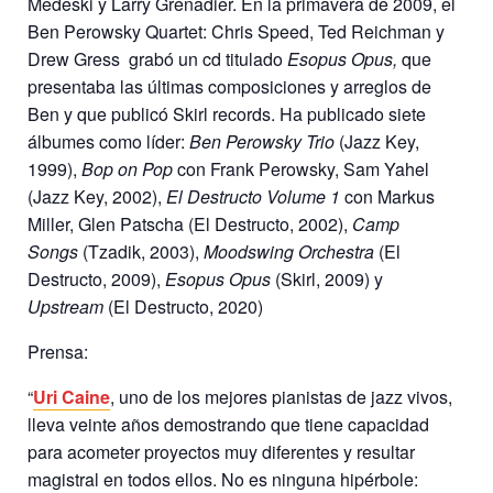
Medeski y Larry Grenadier. En la primavera de 2009, el
Ben Perowsky Quartet: Chris Speed, Ted Reichman y
Drew Gress
grabó un cd titulado
Esopus Opus,
que
presentaba las últimas composiciones y arreglos de
Ben y que publicó Skirl records. Ha publicado siete
álbumes como líder:
Ben Perowsky Trio
(Jazz Key,
1999),
Bop on Pop
con Frank Perowsky, Sam Yahel
(Jazz Key, 2002),
El Destructo Volume 1
con Markus
Miller, Glen Patscha (El Destructo, 2002),
Camp
Songs
(Tzadik, 2003),
Moodswing Orchestra
(El
Destructo, 2009),
Esopus Opus
(Skirl, 2009) y
Upstream
(El Destructo, 2020)
Prensa:
“
Uri Caine
, uno de los mejores pianistas de jazz vivos,
lleva veinte años demostrando que tiene capacidad
para acometer proyectos muy diferentes y resultar
magistral en todos ellos. No es ninguna hipérbole: