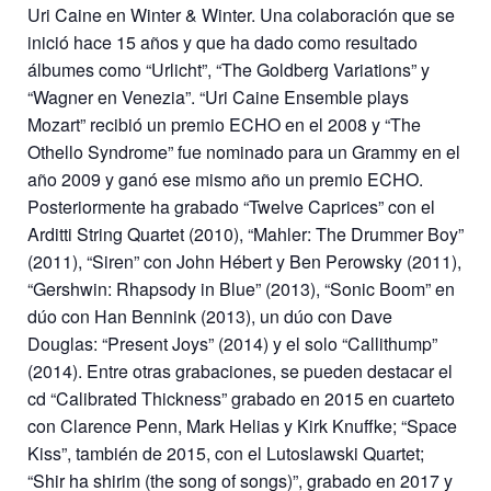
Uri Caine en Winter & Winter. Una colaboración que se
inició hace 15 años y que ha dado como resultado
álbumes como “Urlicht”, “The Goldberg Variations” y
“Wagner en Venezia”. “Uri Caine Ensemble plays
Mozart” recibió un premio ECHO en el 2008 y “The
Othello Syndrome” fue nominado para un Grammy en el
año 2009 y ganó ese mismo año un premio ECHO.
Posteriormente ha grabado “Twelve Caprices” con el
Arditti String Quartet (2010), “Mahler: The Drummer Boy”
(2011), “Siren” con John Hébert y Ben Perowsky (2011),
“Gershwin: Rhapsody in Blue” (2013), “Sonic Boom” en
dúo con Han Bennink (2013), un dúo con Dave
Douglas: “Present Joys” (2014) y el solo “Callithump”
(2014). Entre otras grabaciones, se pueden destacar el
cd “Calibrated Thickness” grabado en 2015 en cuarteto
con Clarence Penn, Mark Helias y Kirk Knuffke; “Space
Kiss”, también de 2015, con el Lutoslawski Quartet;
“Shir ha shirim (the song of songs)”, grabado en 2017 y