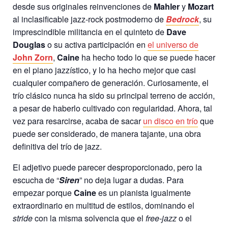
desde sus originales reinvenciones de
Mahler
y
Mozart
al inclasificable jazz-rock postmoderno de
Bedrock
, su
imprescindible militancia en el quinteto de
Dave
Douglas
o su activa participación en
el universo de
John Zorn
,
Caine
ha hecho todo lo que se puede hacer
en el piano jazzístico, y lo ha hecho mejor que casi
cualquier compañero de generación. Curiosamente, el
trío clásico nunca ha sido su principal terreno de acción,
a pesar de haberlo cultivado con regularidad. Ahora, tal
vez para resarcirse, acaba de sacar
un disco en trío
que
puede ser considerado, de manera tajante, una obra
definitiva del trío de jazz.
El adjetivo puede parecer desproporcionado, pero la
escucha de “
Siren
” no deja lugar a dudas. Para
empezar porque
Caine
es un pianista igualmente
extraordinario en multitud de estilos, dominando el
stride
con la misma solvencia que el
free-jazz
o el