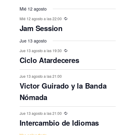
t
t
t
t
t
n
n
v
n
n
n
n
n
,
,
,
,
,
s
s
,
s
s
s
o
o
Mié 12 agosto
o
o
o
o
o
e
t
t
t
t
t
t
t
,
,
,
,
,
,
s
Mié 12 agosto a las 22:00
s
s
s
s
s
n
o
o
o
o
o
o
o
Jam Session
,
t
,
,
,
,
,
,
s
s
s
s
s
s
o
Jue 13 agosto
,
,
,
,
,
,
s
Jue 13 agosto a las 19:30
Ciclo Atardeceres
Jue 13 agosto a las 21:00
Victor Guirado y la Banda
Nómada
Jue 13 agosto a las 21:00
Intercambio de Idiomas