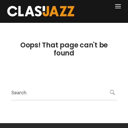
Skip
404
to
content
Oops! That page can't be
found