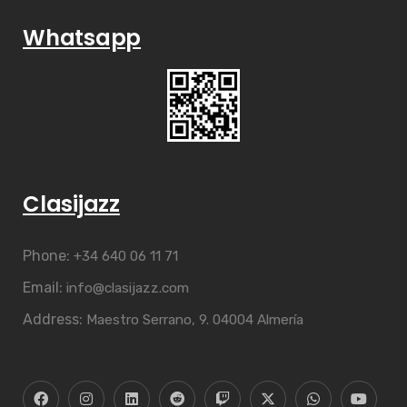
Whatsapp
Clasijazz
Phone:
+34 640 06 11 71
Email:
info@clasijazz.com
Address:
Maestro Serrano, 9. 04004 Almería