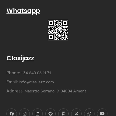
Whatsapp
Clasijazz
Phone:
+34 640 06 11 71
Email:
info@clasijazz.com
Address:
Maestro Serrano, 9. 04004 Almería