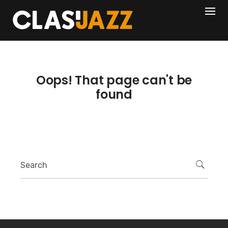
Skip
404
to
content
Oops! That page can't be
found