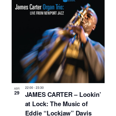
22:00
-
23:30
ABR
29
JAMES CARTER – Lookin’
at Lock: The Music of
Eddie “Lockjaw” Davis