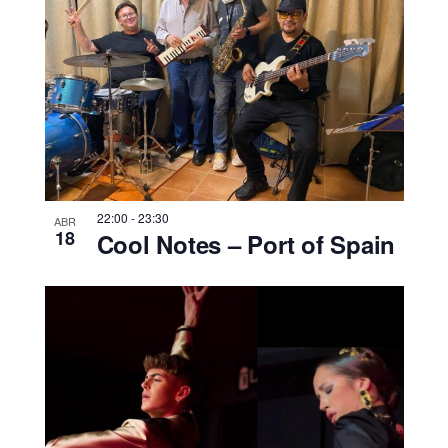
22:00
-
23:30
ABR
18
Cool Notes – Port of Spain