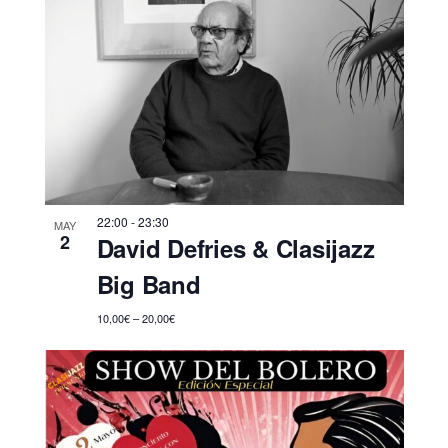
22:00
-
23:30
MAY
2
David Defries & Clasijazz
Big Band
10,00€ – 20,00€