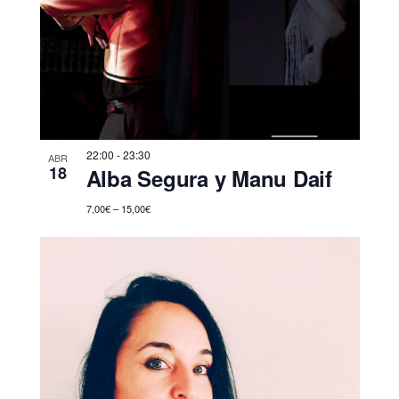
22:00
-
23:30
ABR
18
Alba Segura y Manu Daif
7,00€ – 15,00€