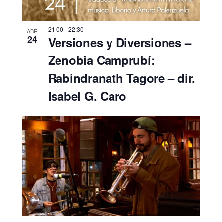
21:00
-
22:30
ABR
24
Versiones y Diversiones –
Zenobia Camprubí:
Rabindranath Tagore – dir.
Isabel G. Caro