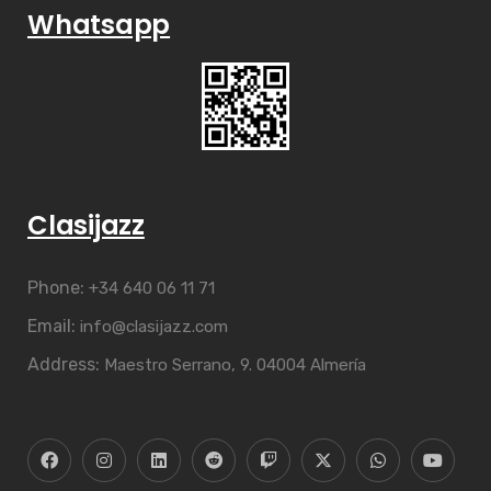
Whatsapp
Clasijazz
Phone:
+34 640 06 11 71
Email:
info@clasijazz.com
Address:
Maestro Serrano, 9. 04004 Almería