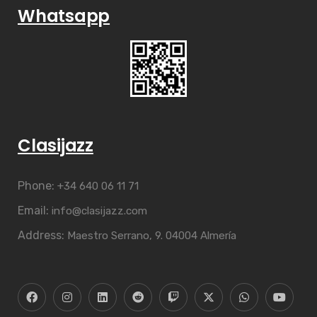
Whatsapp
Clasijazz
Phone:
+34 640 06 11 71
Email:
info@clasijazz.com
Address:
Maestro Serrano, 9. 04004 Almería