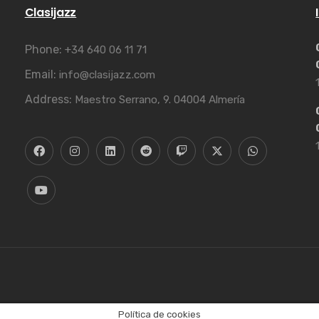
Clasijazz
Phone:
+34 640 06 11 71
Email:
info@clasijazz.com
Address:
Maestro Serrano, 9. 04004 Almería
Política de cookies