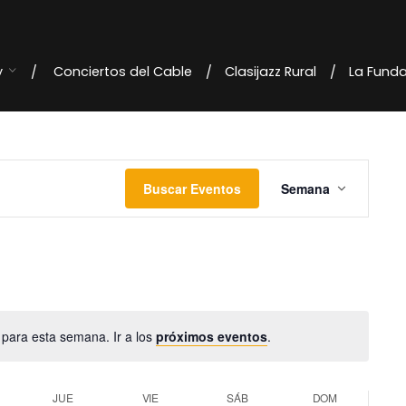
y
Conciertos del Cable
Clasijazz Rural
La Fund
N
Buscar Eventos
Semana
a
v
e
g
 para esta semana. Ir a los
próximos eventos
.
a
c
JUE
VIE
SÁB
DOM