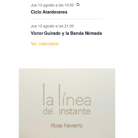
e
Jue 13 agosto a las 19:30
Ciclo Atardeceres
E
Jue 13 agosto a las 21:00
v
Victor Guirado y la Banda Nómada
Ver calendario
e
n
t
o
s