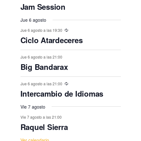
n
n
n
n
n
,
e
,
,
,
e
e
e
e
e
e
E
,
s
,
,
s
s
s
Jam Session
o
o
o
o
o
o
o
t
t
t
t
t
t
t
n
v
n
n
n
n
n
n
,
,
,
,
,
s
s
,
s
s
s
o
o
Jue 6 agosto
o
o
o
o
o
e
t
t
t
t
t
t
t
,
,
,
,
,
,
s
Jue 6 agosto a las 19:30
s
s
s
s
s
n
o
o
o
o
o
o
o
Ciclo Atardeceres
,
t
,
,
,
,
,
s
s
s
s
s
s
s
o
,
Jue 6 agosto a las 21:00
,
,
,
,
,
,
s
Big Bandarax
Jue 6 agosto a las 21:00
Intercambio de Idiomas
Vie 7 agosto
Vie 7 agosto a las 21:00
Raquel Sierra
Ver calendario