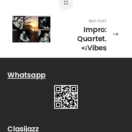
poética sobre
el drama del
exilio”
NEXT POST
Impro:
Quartet.
«¡Vibes
Wave!»
Whatsapp
Clasijazz