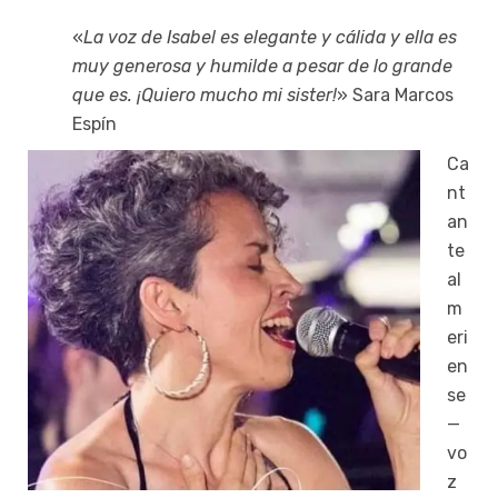
«
La voz de Isabel es elegante y cálida y ella es
muy generosa y humilde a pesar de lo grande
que es. ¡Quiero mucho mi sister!
» Sara Marcos
Espín
Ca
nt
an
te
al
m
eri
en
se
—
vo
z