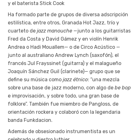
y el baterista Stick Cook
Ha formado parte de grupos de diversa adscripción
estilística, entre otros, Granada Hot Jazz, trío y
cuarteto de
jazz manouche
—junto a los guitarristas
Fred da Costa y David Gámez y en violín Henrik
Andrea o Hadi Mouallem— o de Circo Acústico —
junto al australiano Andrew Lynch (saxofón), el
francés Jul Frayssinet (guitarra) y el malagueño
Joaquín Sánchez Guil (clarinete)— grupo que se
define su música como
jazz étnico
: “una mezcla
sobre una base de jazz moderno, con algo de
be bop
e improvisación, y sobre todo, una gran base de
folklore”. También fue miembro de Pangloss, de
orientación rockera y colaboró con la legendaria
banda Funkdacion.
Además de obsesionado instrumentista es un
celebrado y diestro luthier.