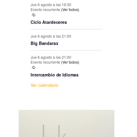
e
Jue 6 agosto a las 19:30
Evento recurrente
(Ver todos)
E
Ciclo Atardeceres
v
Jue 6 agosto a las 21:00
Big Bandarax
e
Jue 6 agosto a las 21:00
n
Evento recurrente
(Ver todos)
Intercambio de Idiomas
t
Ver calendario
o
s