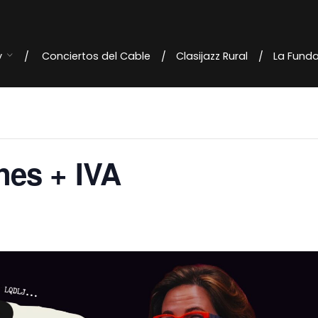
y
Conciertos del Cable
Clasijazz Rural
La Fund
nes + IVA