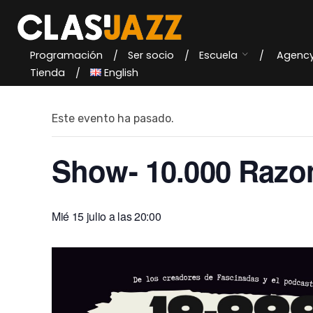
Skip
to
content
Programación
Ser socio
Escuela
Agenc
« Todos los Eventos
Tienda
English
Este evento ha pasado.
Show- 10.000 Razo
Mié 15 julio a las 20:00