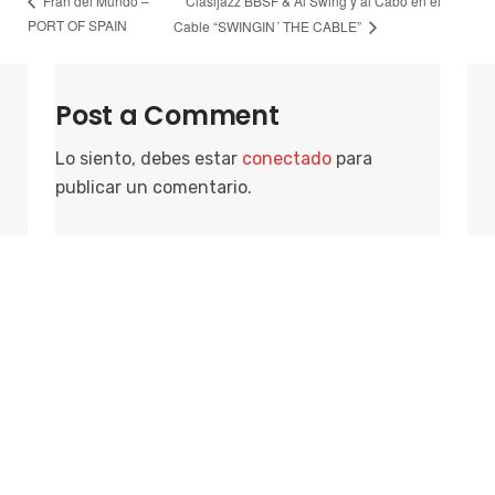
Clasijazz BBSF & Al Swing y al Cabo en el
Fran del Mundo –
PORT OF SPAIN
Cable “SWINGIN´ THE CABLE”
Post a Comment
Lo siento, debes estar
conectado
para
publicar un comentario.