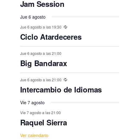
e
e
e
e
e
e
E
,
s
,
,
s
s
s
Jam Session
o
o
o
o
o
o
o
t
t
t
t
t
t
t
n
v
n
n
n
n
n
n
,
,
,
,
,
s
s
s
s
s
s
o
o
Jue 6 agosto
o
o
o
o
o
e
t
t
t
t
t
t
t
,
,
,
,
,
,
,
s
Jue 6 agosto a las 19:30
s
s
s
s
s
n
o
o
o
o
o
o
o
Ciclo Atardeceres
,
t
,
,
,
,
,
s
s
s
s
s
s
s
o
,
Jue 6 agosto a las 21:00
,
,
,
,
,
,
s
Big Bandarax
Jue 6 agosto a las 21:00
Intercambio de Idiomas
Vie 7 agosto
Vie 7 agosto a las 21:00
Raquel Sierra
Ver calendario