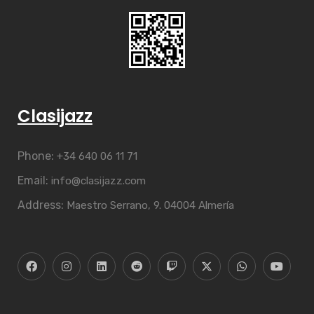
Clasijazz
Phone:
+34 640 06 11 71
Email:
info@clasijazz.com
Address:
Maestro Serrano, 9. 04004 Almería