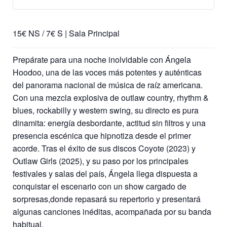
ENtrada
ENtr
entradas
entr
NO
NO
para
para
15€ NS / 7€ S | Sala Principal
SOCIO
SOC
ENtrada
ENtr
Prepárate para una noche inolvidable con Ángela
Ángela
Ánge
SOCIO
SOC
Hoodoo, una de las voces más potentes y auténticas
Hoodoo
Hood
Ángela
Ánge
del panorama nacional de música de raíz americana.
Con una mezcla explosiva de outlaw country, rhythm &
Hoodoo
Hood
blues, rockabilly y western swing, su directo es pura
dinamita: energía desbordante, actitud sin filtros y una
presencia escénica que hipnotiza desde el primer
acorde. Tras el éxito de sus discos Coyote (2023) y
Outlaw Girls (2025), y su paso por los principales
festivales y salas del país, Ángela llega dispuesta a
conquistar el escenario con un show cargado de
sorpresas,donde repasará su repertorio y presentará
algunas canciones inéditas, acompañada por su banda
habitual.