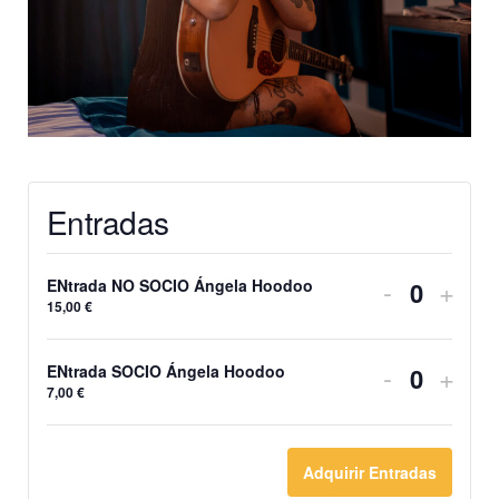
Entradas
Reducir
Incr
-
+
ENtrada NO SOCIO Ángela Hoodoo
Cantida
15,00
€
la
la
cantidad
cant
Reducir
Incr
-
+
ENtrada SOCIO Ángela Hoodoo
Cantida
7,00
€
de
de
la
la
entradas
entr
cantidad
cant
Adquirir Entradas
para
para
de
de