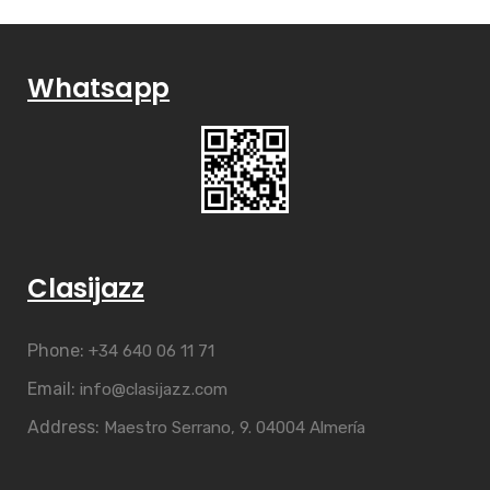
Whatsapp
Clasijazz
Phone:
+34 640 06 11 71
Email:
info@clasijazz.com
Address:
Maestro Serrano, 9. 04004 Almería